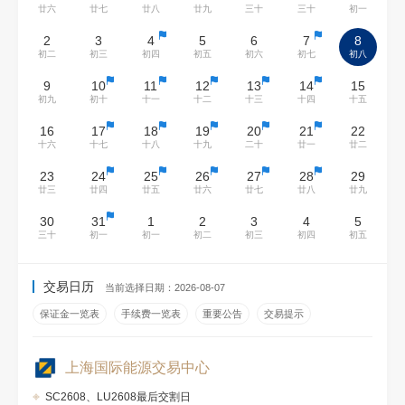
廿六
廿七
廿八
廿九
三十
三十
初一
2
3
4
5
6
7
8
初二
初三
初四
初五
初六
初七
初八
9
10
11
12
13
14
15
初九
初十
十一
十二
十三
十四
十五
16
17
18
19
20
21
22
十六
十七
十八
十九
二十
廿一
廿二
23
24
25
26
27
28
29
廿三
廿四
廿五
廿六
廿七
廿八
廿九
30
31
1
2
3
4
5
三十
初一
初一
初二
初三
初四
初五
交易日历
当前选择日期：2026-08-07
保证金一览表
手续费一览表
重要公告
交易提示
上海国际能源交易中心
SC2608、LU2608最后交割日