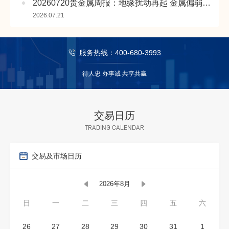
20260720贵金属周报：地缘扰动再起 金属偏弱运行
2026.07.21
服务热线：400-680-3993
待人忠 办事诚 共享共赢
交易日历
TRADING CALENDAR
交易及市场日历
2026年8月
日
一
二
三
四
五
六
26
27
28
29
30
31
1